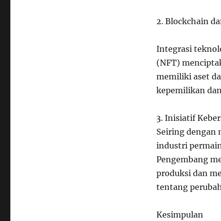
2. Blockchain d
Integrasi tekno
(NFT) mencipta
memiliki aset 
kepemilikan dan
3. Inisiatif Kebe
Seiring dengan
industri permai
Pengembang men
produksi dan m
tentang perubah
Kesimpulan