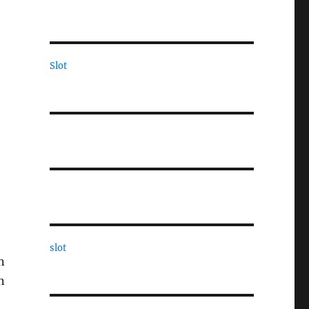
Slot
slot
n
n