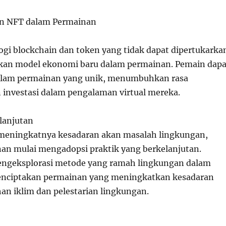
an NFT dalam Permainan
logi blockchain dan token yang tidak dapat dipertukarka
kan model ekonomi baru dalam permainan. Pemain dapa
dalam permainan yang unik, menumbuhkan rasa
 investasi dalam pengalaman virtual mereka.
rlanjutan
 meningkatnya kesadaran akan masalah lingkungan,
nan mulai mengadopsi praktik yang berkelanjutan.
geksplorasi metode yang ramah lingkungan dalam
enciptakan permainan yang meningkatkan kesadaran
an iklim dan pelestarian lingkungan.