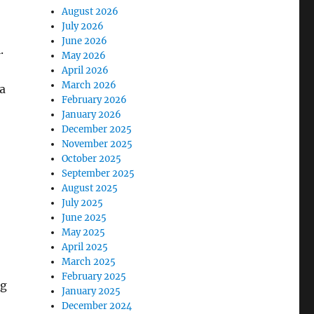
August 2026
July 2026
June 2026
.
May 2026
April 2026
March 2026
a
February 2026
January 2026
December 2025
November 2025
October 2025
September 2025
August 2025
July 2025
June 2025
May 2025
April 2025
March 2025
February 2025
ng
January 2025
December 2024