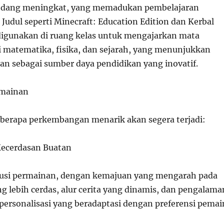
edang meningkat, yang memadukan pembelajaran
Judul seperti Minecraft: Education Edition dan Kerbal
igunakan di ruang kelas untuk mengajarkan mata
ti matematika, fisika, dan sejarah, yang menunjukkan
an sebagai sumber daya pendidikan yang inovatif.
rmainan
berapa perkembangan menarik akan segera terjadi:
Kecerdasan Buatan
lusi permainan, dengan kemajuan yang mengarah pada
g lebih cerdas, alur cerita yang dinamis, dan pengalama
personalisasi yang beradaptasi dengan preferensi pemai