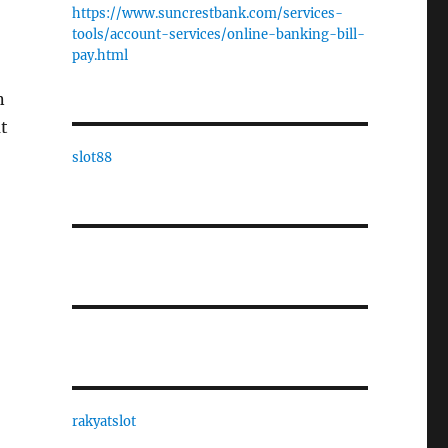
https://www.suncrestbank.com/services-
tools/account-services/online-banking-bill-
pay.html
n
t
slot88
rakyatslot